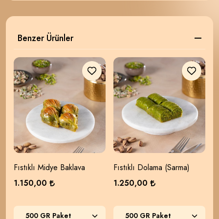
Benzer Ürünler
Fıstıklı Midye Baklava
Fıstıklı Dolama (Sarma)
H
1.150,00
1.250,00
1