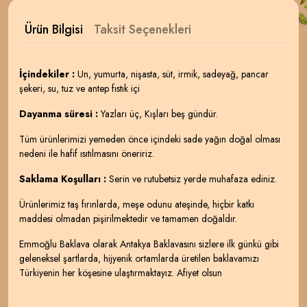
Ürün Bilgisi
Taksit Seçenekleri
İçindekiler :
Un, yumurta, nişasta, süt, irmik, sadeyağ, pancar
şekeri, su, tuz ve antep fıstık içi
Dayanma süresi :
Yazları üç, Kışları beş gündür.
Tüm ürünlerimizi yemeden önce içindeki sade yağın doğal olması
nedeni ile hafif ısıtılmasını öneririz.
Saklama Koşulları :
Serin ve rutubetsiz yerde muhafaza ediniz.
Ürünlerimiz taş fırınlarda, meşe odunu ateşinde, hiçbir katkı
maddesi olmadan pişirilmektedir ve tamamen doğaldır.
Emmoğlu Baklava olarak Antakya Baklavasını sizlere ilk günkü gibi
geleneksel şartlarda, hijyenik ortamlarda üretilen baklavamızı
Türkiyenin her köşesine ulaştırmaktayız. Afiyet olsun