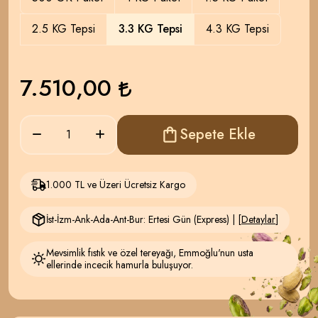
2.5 KG Tepsi
3.3 KG Tepsi
4.3 KG Tepsi
7.510,00
Sepete Ekle
1.000 TL ve Üzeri Ücretsiz Kargo
İst-İzm-Ank-Ada-Ant-Bur: Ertesi Gün (Express) | [
Detaylar
]
Mevsimlik fıstık ve özel tereyağı, Emmoğlu'nun usta
ellerinde incecik hamurla buluşuyor.