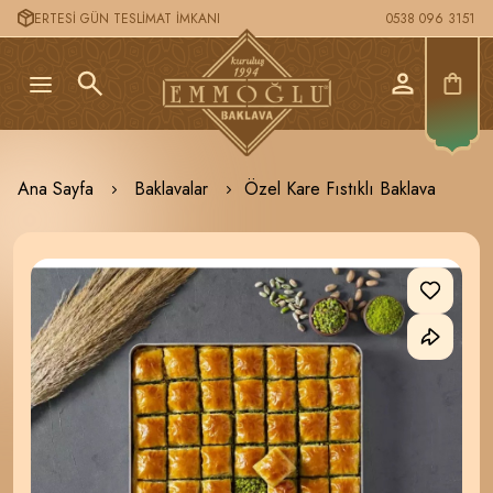
ERTESİ GÜN TESLİMAT İMKANI
0538 096 3151
Ana Sayfa
Baklavalar
Özel Kare Fıstıklı Baklava