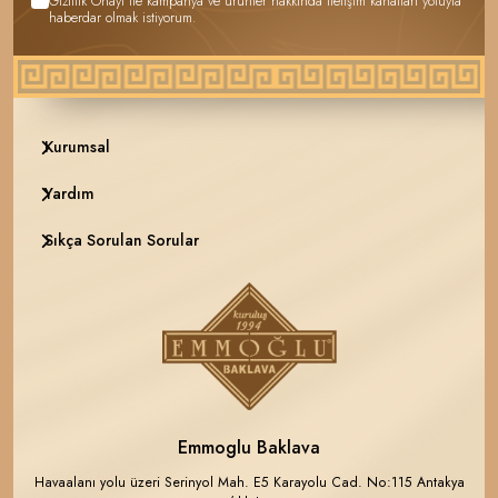
Gizlilik Onayı
ile kampanya ve ürünler hakkında iletişim kanalları yoluyla
haberdar olmak istiyorum.
Kurumsal
Yardım
Sıkça Sorulan Sorular
Emmoglu Baklava
Havaalanı yolu üzeri Serinyol Mah. E5 Karayolu Cad. No:115 Antakya