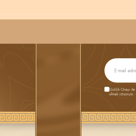
Gizlilik Onayı
ile
olmak istiyorum.