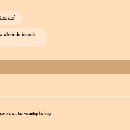
etaylar
]
a ellerinde incecik
keri, su, tuz ve antep fıstık içi