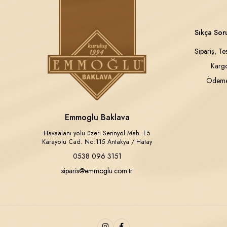
Sıkça Sor
Sipariş, Te
Kargo
Ödeme
Emmoglu Baklava
Havaalanı yolu üzeri Serinyol Mah. E5
Karayolu Cad. No:115 Antakya / Hatay
0538 096 3151
siparis@emmoglu.com.tr