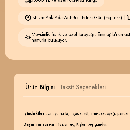
1.000 TL ve Üzeri Ücretsiz Kargo
İst-İzm-Ank-Ada-Ant-Bur: Ertesi Gün (Express) | [
D
Mevsimlik fıstık ve özel tereyağı, Emmoğlu'nun ust
hamurla buluşuyor.
Ürün Bilgisi
Taksit Seçenekleri
İçindekiler :
Un, yumurta, nişasta, süt, irmik, sadeyağ, pancar şe
Dayanma süresi :
Yazları üç, Kışları beş gündür.