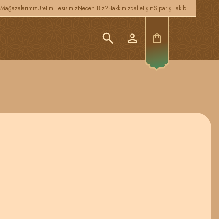
z
Mağazalarımız
Üretim Tesisimiz
Neden Biz?
Hakkımızda
İletişim
Sipariş Takibi