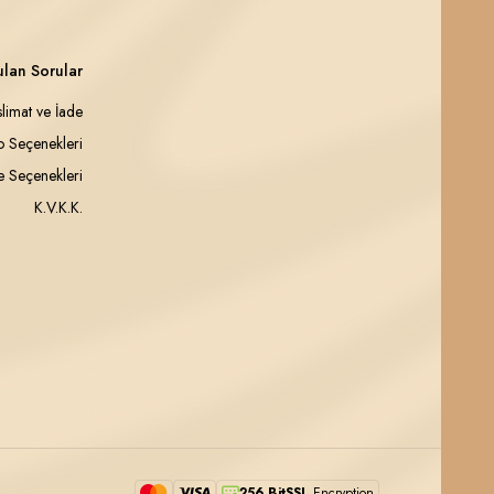
ulan Sorular
slimat ve İade
 Seçenekleri
 Seçenekleri
K.V.K.K.
256 BitSSL
Encryption