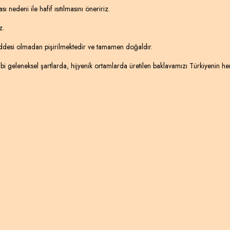
edeni ile hafif ısıtılmasını öneririz.
z.
addesi olmadan pişirilmektedir ve tamamen doğaldır.
i geleneksel şartlarda, hijyenik ortamlarda üretilen baklavamızı Türkiyenin her