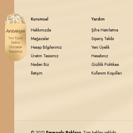
Kurumsal
Yardım
Hakkımızda
Şifre Hatırlatma
'nın Eşsiz
Mağazalar
Sipariş Takibi
Tadını
Dünyaya
Hesap Bilgilerimiz
Yeni Üyelik
Taşıyoruz
Üretim Tesisimiz
Hesabınız
Neden Biz
Gizlilik Politikası
İletişim
Kullanım Koşulları
© 2021
Emmoglu Baklava
. Tüm hakları saklıdır.