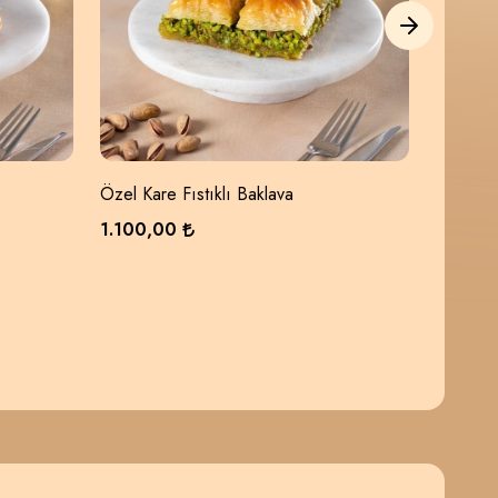
Özel Kare Fıstıklı Baklava
Fıstıklı
1.100,00
1.150,