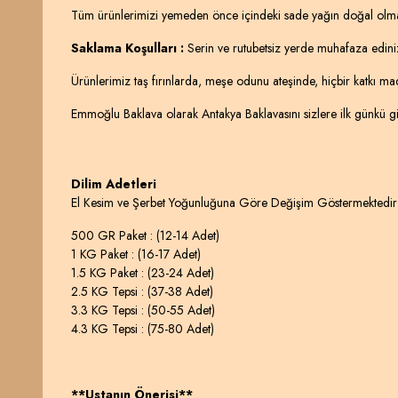
Tüm ürünlerimizi yemeden önce içindeki sade yağın doğal olması n
Saklama Koşulları :
Serin ve rutubetsiz yerde muhafaza edini
Ürünlerimiz taş fırınlarda, meşe odunu ateşinde, hiçbir katkı m
Emmoğlu Baklava olarak Antakya Baklavasını sizlere ilk günkü gib
Dilim Adetleri
El Kesim ve Şerbet Yoğunluğuna Göre Değişim Göstermektedir
500 GR Paket : (12-14 Adet)
1 KG Paket : (16-17 Adet)
1.5 KG Paket : (23-24 Adet)
2.5 KG Tepsi : (37-38 Adet)
3.3 KG Tepsi : (50-55 Adet)
4.3 KG Tepsi : (75-80 Adet)
**Ustanın Önerisi**