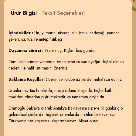
Ürün Bilgisi
Taksit Seçenekleri
İçindekiler :
Un, yumurta, nişasta, süt, irmik, sadeyağ, pancar
şekeri, su, tuz ve antep fıstık içi
Dayanma süresi :
Yazları üç, Kışları beş gündür.
Tüm ürünlerimizi yemeden önce içindeki sade yağın doğal olması
nedeni ile hafif ısıtılmasını öneririz.
Saklama Koşulları :
Serin ve rutubetsiz yerde muhafaza ediniz.
Ürünlerimiz taş fırınlarda, meşe odunu ateşinde, hiçbir katkı
maddesi olmadan pişirilmektedir ve tamamen doğaldır.
Emmoğlu Baklava olarak Antakya Baklavasını sizlere ilk günkü gibi
geleneksel şartlarda, hijyenik ortamlarda üretilen baklavamızı
Türkiyenin her köşesine ulaştırmaktayız. Afiyet olsun