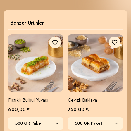
Benzer Ürünler
Fıstıklı Bülbül Yuvası
Cevizli Baklava
F
600,00
750,00
1