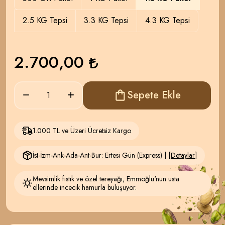
2.5 KG Tepsi
3.3 KG Tepsi
4.3 KG Tepsi
2.700,00
Sepete Ekle
1.000 TL ve Üzeri Ücretsiz Kargo
İst-İzm-Ank-Ada-Ant-Bur: Ertesi Gün (Express) | [
Detaylar
]
Mevsimlik fıstık ve özel tereyağı, Emmoğlu'nun usta
ellerinde incecik hamurla buluşuyor.