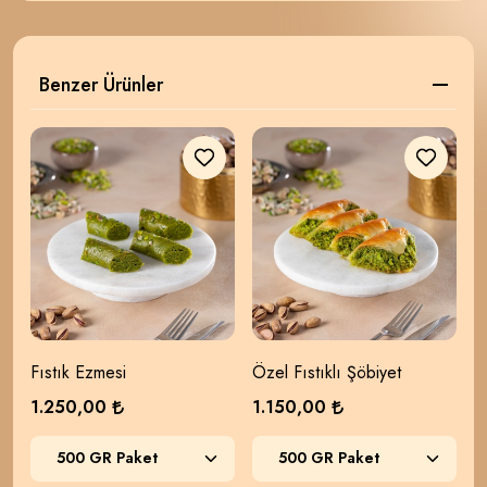
Benzer Ürünler
Fıstık Ezmesi
Özel Fıstıklı Şöbiyet
F
1.250,00
1.150,00
6