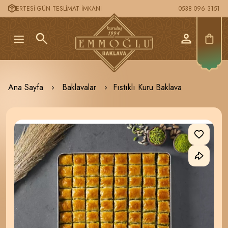
ERTESİ GÜN TESLİMAT İMKANI
0538 096 3151
Ana Sayfa
Baklavalar
Fıstıklı Kuru Baklava