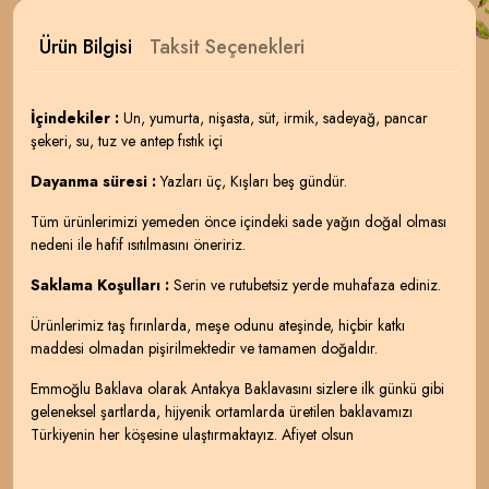
Ürün Bilgisi
Taksit Seçenekleri
İçindekiler :
Un, yumurta, nişasta, süt, irmik, sadeyağ, pancar
şekeri, su, tuz ve antep fıstık içi
Dayanma süresi :
Yazları üç, Kışları beş gündür.
Tüm ürünlerimizi yemeden önce içindeki sade yağın doğal olması
nedeni ile hafif ısıtılmasını öneririz.
Saklama Koşulları :
Serin ve rutubetsiz yerde muhafaza ediniz.
Ürünlerimiz taş fırınlarda, meşe odunu ateşinde, hiçbir katkı
maddesi olmadan pişirilmektedir ve tamamen doğaldır.
Emmoğlu Baklava olarak Antakya Baklavasını sizlere ilk günkü gibi
geleneksel şartlarda, hijyenik ortamlarda üretilen baklavamızı
Türkiyenin her köşesine ulaştırmaktayız. Afiyet olsun