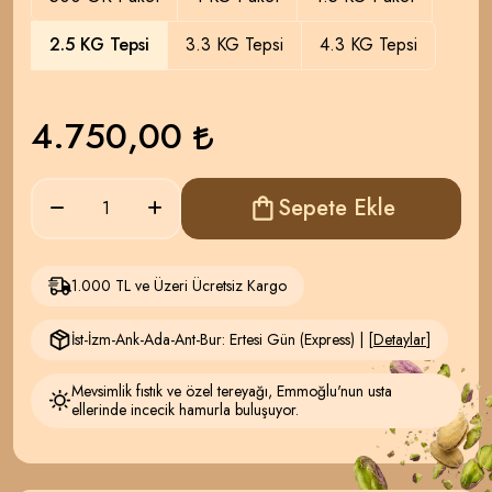
2.5 KG Tepsi
3.3 KG Tepsi
4.3 KG Tepsi
4.750,00
Sepete Ekle
1.000 TL ve Üzeri Ücretsiz Kargo
İst-İzm-Ank-Ada-Ant-Bur: Ertesi Gün (Express) | [
Detaylar
]
Mevsimlik fıstık ve özel tereyağı, Emmoğlu'nun usta
ellerinde incecik hamurla buluşuyor.