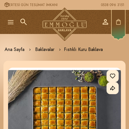
ERTESİ GÜN TESLİMAT İMKANI
0538 096 3151
Ana Sayfa
Baklavalar
Fıstıklı Kuru Baklava