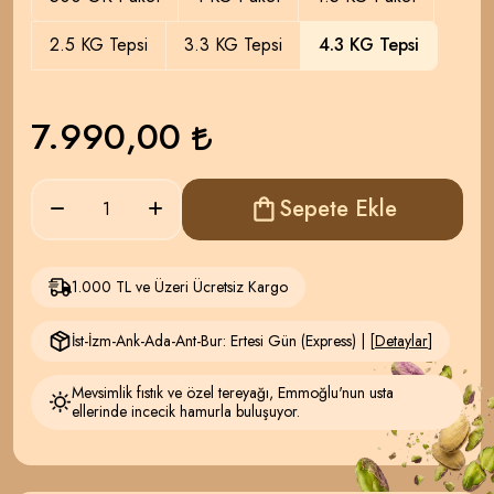
2.5 KG Tepsi
3.3 KG Tepsi
4.3 KG Tepsi
7.990,00
Sepete Ekle
1.000 TL ve Üzeri Ücretsiz Kargo
İst-İzm-Ank-Ada-Ant-Bur: Ertesi Gün (Express) | [
Detaylar
]
Mevsimlik fıstık ve özel tereyağı, Emmoğlu'nun usta
ellerinde incecik hamurla buluşuyor.