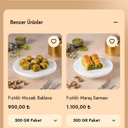
Benzer Ürünler
Fıstıklı Mozaik Baklava
Fıstıklı Maraş Sarması
C
900,00
1.100,00
7