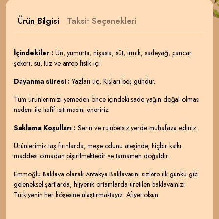
Ürün Bilgisi
Taksit Seçenekleri
İçindekiler :
Un, yumurta, nişasta, süt, irmik, sadeyağ, pancar
şekeri, su, tuz ve antep fıstık içi
Dayanma süresi :
Yazları üç, Kışları beş gündür.
Tüm ürünlerimizi yemeden önce içindeki sade yağın doğal olması
nedeni ile hafif ısıtılmasını öneririz.
Saklama Koşulları :
Serin ve rutubetsiz yerde muhafaza ediniz.
Ürünlerimiz taş fırınlarda, meşe odunu ateşinde, hiçbir katkı
maddesi olmadan pişirilmektedir ve tamamen doğaldır.
Emmoğlu Baklava olarak Antakya Baklavasını sizlere ilk günkü gibi
geleneksel şartlarda, hijyenik ortamlarda üretilen baklavamızı
Türkiyenin her köşesine ulaştırmaktayız. Afiyet olsun