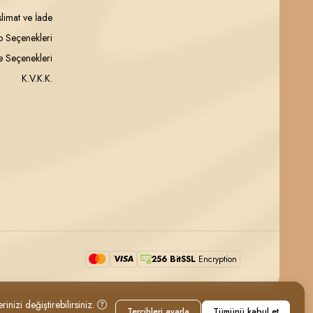
slimat ve İade
 Seçenekleri
 Seçenekleri
K.V.K.K.
256 BitSSL
Encryption
inizi değiştirebilirsiniz.
Tercihleri ayarla
Tümünü kabul et