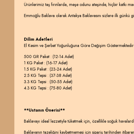
Ürünlerimiz taş fırınlarda, meşe odunu ateşinde, hiçbir katkı m
Emmoğlu Baklava olarak Antakya Baklavasını sizlere ilk günkü gib
Dilim Adetleri
El Kesim ve Şerbet Yoğunluğuna Göre Değişim Göstermektedir
500 GR Paket : (12-14 Adet)
1 KG Paket : (16-17 Adet)
1.5 KG Paket : (23-24 Adet)
2.5 KG Tepsi : (37-38 Adet)
3.3 KG Tepsi : (50-55 Adet)
4.3 KG Tepsi : (75-80 Adet)
**Ustanın Önerisi**
Baklavayı ideal lezzetiyle tüketmek için, özellikle soğuk havalarda
Baklavanın tazeliğini kaybetmemesi için sipariş tarihinden itibare