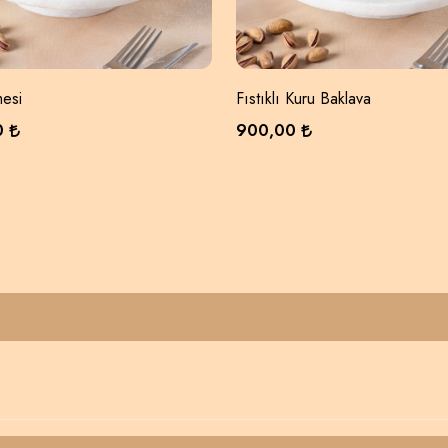
mesi
Fıstıklı Kuru Baklava
0
900,00