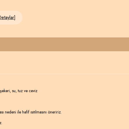
etaylar
]
şekeri, su, tuz ve ceviz
edeni ile hafif ısıtılmasını öneririz.
z.