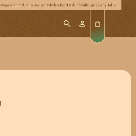
z
Mağazalarımız
Üretim Tesisimiz
Neden Biz?
Hakkımızda
İletişim
Sipariş Takibi
ı