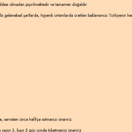
addesi olmadan pişirilmektedir ve tamamen doğaldır.
i geleneksel şartlarda, hijyenik ortamlarda üretilen baklavamızı Türkiyenin her
, servisten önce hafifçe ısıtmanızı öneririz.
n yazın 3, kışın 5 gün içinde tüketmenizi öneririz