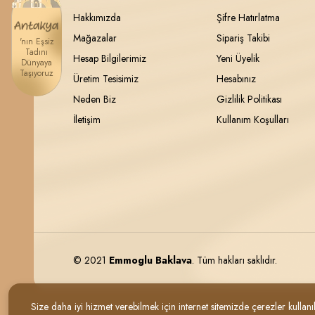
Hakkımızda
Şifre Hatırlatma
Mağazalar
Sipariş Takibi
'nın Eşsiz
Tadını
Hesap Bilgilerimiz
Yeni Üyelik
Dünyaya
Taşıyoruz
Üretim Tesisimiz
Hesabınız
Neden Biz
Gizlilik Politikası
İletişim
Kullanım Koşulları
© 2021
Emmoglu Baklava
. Tüm hakları saklıdır.
Size daha iyi hizmet verebilmek için internet sitemizde çerezler kullanılm