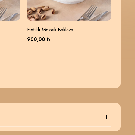
Fıstıklı Mozaik Baklava
Havuç Di
900,00
1.050