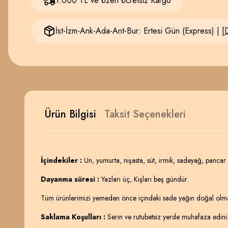
1.000 TL ve Üzeri Ücretsiz Kargo
İst-İzm-Ank-Ada-Ant-Bur: Ertesi Gün (Express) | [
D
Ürün Bilgisi
Taksit Seçenekleri
İçindekiler :
Un, yumurta, nişasta, süt, irmik, sadeyağ, pancar 
Dayanma süresi :
Yazları üç, Kışları beş gündür.
Tüm ürünlerimizi yemeden önce içindeki sade yağın doğal olması n
Saklama Koşulları :
Serin ve rutubetsiz yerde muhafaza edini