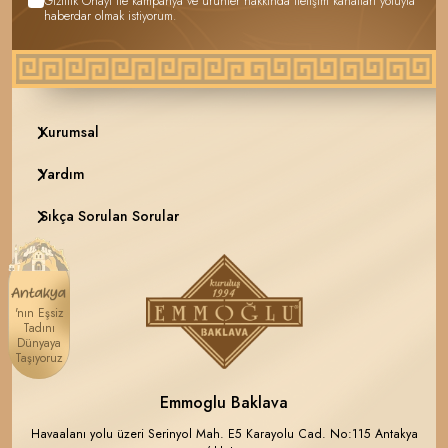
Gizlilik Onayı
ile kampanya ve ürünler hakkında iletişim kanalları yoluyla
haberdar olmak istiyorum.
Kurumsal
Yardım
Sıkça Sorulan Sorular
'nın Eşsiz
Tadını
Dünyaya
Taşıyoruz
Emmoglu Baklava
Havaalanı yolu üzeri Serinyol Mah. E5 Karayolu Cad. No:115 Antakya