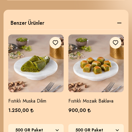
Benzer Ürünler
Fıstıklı Muska Dilim
Fıstıklı Mozaik Baklava
B
1.250,00
900,00
6