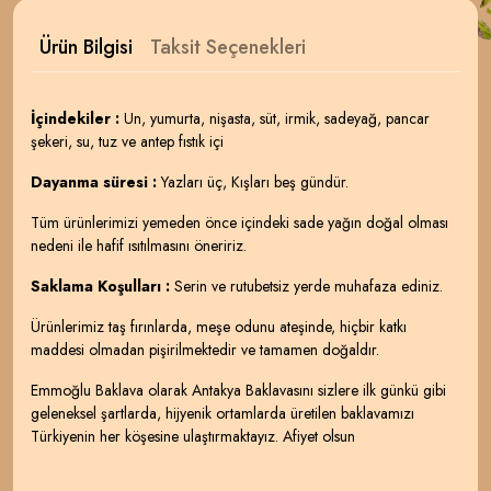
Ürün Bilgisi
Taksit Seçenekleri
İçindekiler :
Un, yumurta, nişasta, süt, irmik, sadeyağ, pancar
şekeri, su, tuz ve antep fıstık içi
Dayanma süresi :
Yazları üç, Kışları beş gündür.
Tüm ürünlerimizi yemeden önce içindeki sade yağın doğal olması
nedeni ile hafif ısıtılmasını öneririz.
Saklama Koşulları :
Serin ve rutubetsiz yerde muhafaza ediniz.
Ürünlerimiz taş fırınlarda, meşe odunu ateşinde, hiçbir katkı
maddesi olmadan pişirilmektedir ve tamamen doğaldır.
Emmoğlu Baklava olarak Antakya Baklavasını sizlere ilk günkü gibi
geleneksel şartlarda, hijyenik ortamlarda üretilen baklavamızı
Türkiyenin her köşesine ulaştırmaktayız. Afiyet olsun