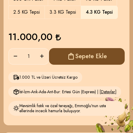
2.5 KG Tepsi
3.3 KG Tepsi
4.3 KG Tepsi
11.000,00
Sepete Ekle
1.000 TL ve Üzeri Ücretsiz Kargo
İst-İzm-Ank-Ada-Ant-Bur: Ertesi Gün (Express) | [
Detaylar
]
Mevsimlik fıstık ve özel tereyağı, Emmoğlu'nun usta
ellerinde incecik hamurla buluşuyor.